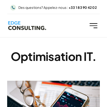
Passer
Des questions? Appelez-nous :
+33 1 83 90 42 02
au
contenu
Optimisation IT.