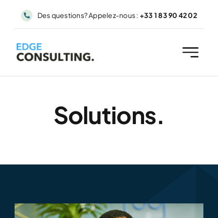
Passer
Des questions? Appelez-nous :
+33 1 83 90 42 02
au
contenu
Solutions.