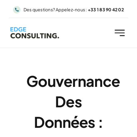
Passer
Des questions? Appelez-nous :
+33 1 83 90 42 02
au
contenu
Gouvernance
Des
Données :