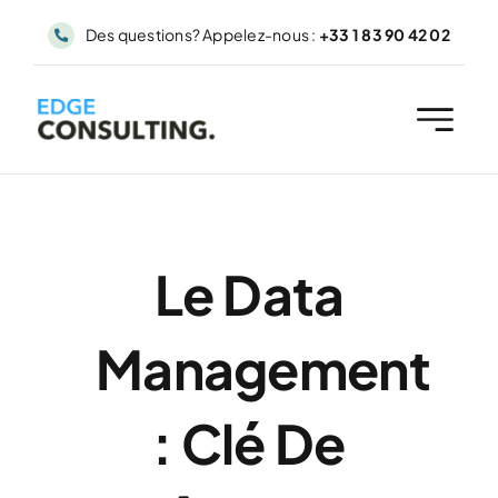
Passer
Des questions? Appelez-nous :
+33 1 83 90 42 02
au
contenu
Le Data
Management
: Clé De