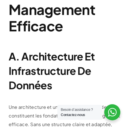
Management
Efficace
A. Architecture Et
Infrastructure De
Données
Une architecture et une infrastructure solides
Besoin d’assistance ?
constituent les fondations d’un Data Management
Contactez-nous
efficace. Sans une structure claire et adaptée,