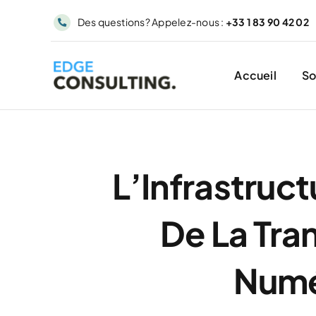
Passer
Des questions? Appelez-nous :
+33 1 83 90 42 02
au
contenu
Accueil
So
L’Infrastructu
De La Tra
Numé