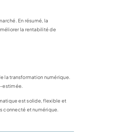
 marché. En résumé, la
éliorer la rentabilité de
 de la transformation numérique.
us-estimée.
matique est solide, flexible et
us connecté et numérique.