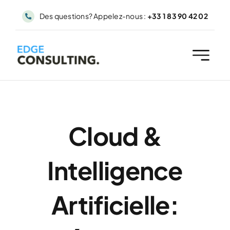
Passer
Des questions? Appelez-nous :
+33 1 83 90 42 02
au
contenu
Cloud &
Intelligence
Artificielle: